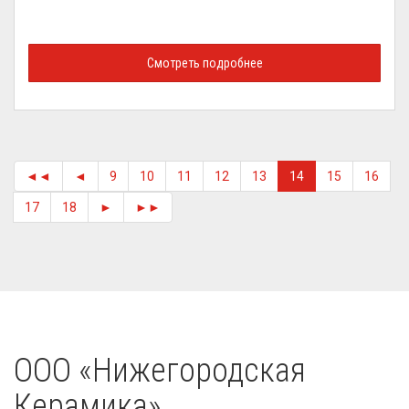
Смотреть подробнее
◄◄
◄
9
10
11
12
13
14
15
16
17
18
►
►►
OOO «Нижегородская
Керамика»