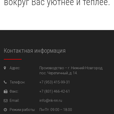
вокруг Вас уютнее и теплее.
Контактная информация
Адрес:
Производство –
г. Нижний Новгород,
пос. Черепичный, д. 14.
Телефон:
+7 (953) 415-99-31
Факс:
+7 (831) 466-42-61
Email:
info@nk-nn.ru
Режим работы:
Пн-Пт
: 09.00 – 18.00