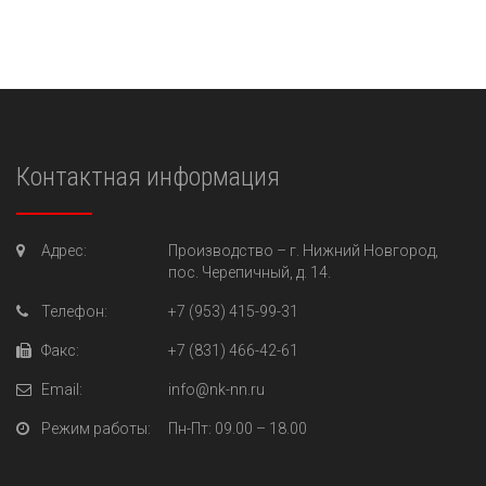
Контактная информация
Адрес:
Производство –
г. Нижний Новгород,
пос. Черепичный, д. 14.
Телефон:
+7 (953) 415-99-31
Факс:
+7 (831) 466-42-61
Email:
info@nk-nn.ru
Режим работы:
Пн-Пт
: 09.00 – 18.00