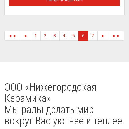
Смотреть подробнее
◄◄
◄
1
2
3
4
5
6
7
►
►►
OOO «Нижегородская
Керамика»
Мы рады делать мир
вокруг Вас уютнее и теплее.