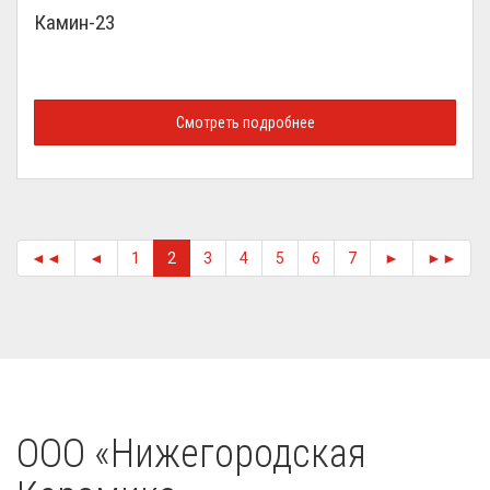
Камин-23
Смотреть подробнее
◄◄
◄
1
2
3
4
5
6
7
►
►►
OOO «Нижегородская