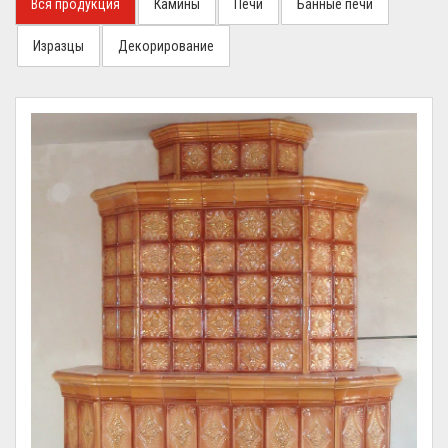
Вся продукция
Камины
Печи
Банные печи
Изразцы
Декорирование