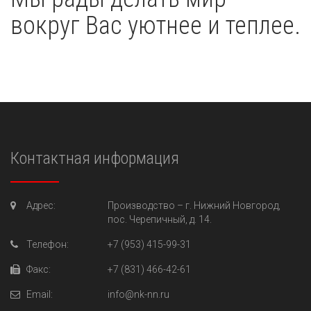
вокруг Вас уютнее и теплее.
Контактная информация
Адрес:
Производство –
г. Нижний Новгород,
пос. Черепичный, д. 14.
Телефон:
+7 (953) 415-99-31
Факс:
+7 (831) 466-42-61
Email:
info@nk-nn.ru