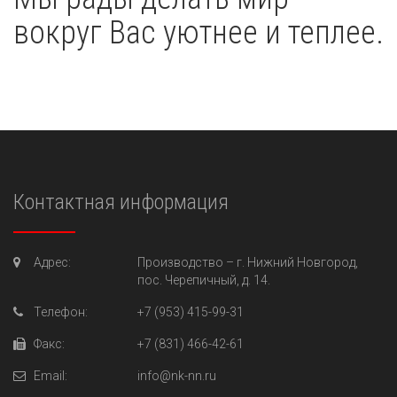
вокруг Вас уютнее и теплее.
Контактная информация
Адрес:
Производство –
г. Нижний Новгород,
пос. Черепичный, д. 14.
Телефон:
+7 (953) 415-99-31
Факс:
+7 (831) 466-42-61
Email:
info@nk-nn.ru