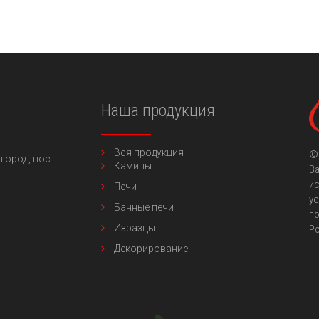
Наша продукция
Вся продукция
©
город,
пос.
Камины
Ва
ис
Печи
ус
Банные печи
по
Изразцы
Р
Декорирование