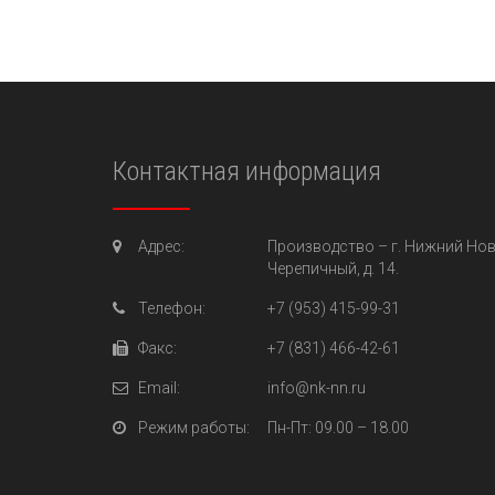
Контактная информация
Адрес:
Производство –
г. Нижний Нов
Черепичный, д. 14.
Телефон:
+7 (953) 415-99-31
Факс:
+7 (831) 466-42-61
Email:
info@nk-nn.ru
Режим работы:
Пн-Пт
: 09.00 – 18.00