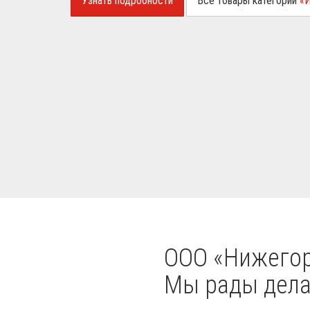
Узнать подробности
Все товары категории
«
OOO «Нижегор
Мы рады делат