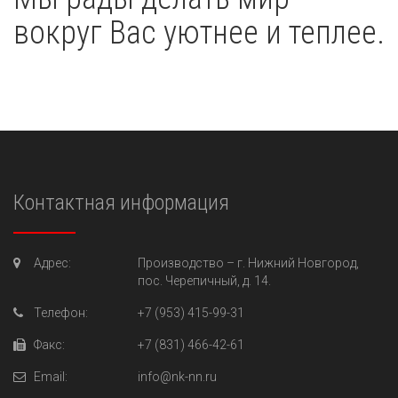
вокруг Вас уютнее и теплее.
Контактная информация
Адрес:
Производство –
г. Нижний Новгород,
пос. Черепичный, д. 14.
Телефон:
+7 (953) 415-99-31
Факс:
+7 (831) 466-42-61
Email:
info@nk-nn.ru