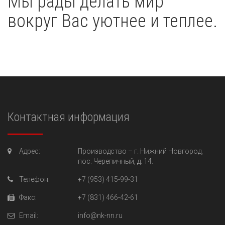
Мы рады делать мир
вокруг Вас уютнее и теплее.
Контактная информация
Адрес:
Производство –
г. Нижний Новгород,
пос. Черепичный, д. 14.
Телефон:
+7 (953) 415-99-31
Факс:
+7 (831) 466-42-61
Email:
info@nk-nn.ru