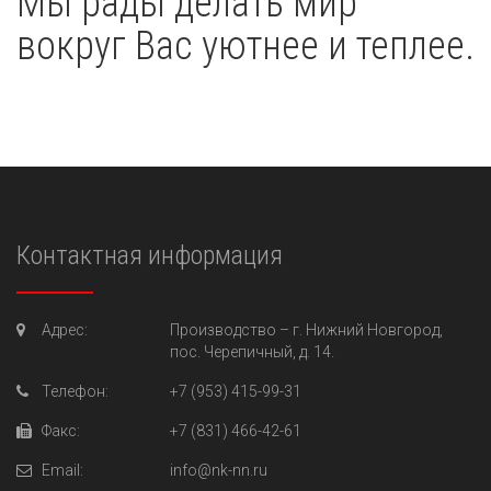
Мы рады делать мир
вокруг Вас уютнее и теплее.
Контактная информация
Адрес:
Производство –
г. Нижний Новгород,
пос. Черепичный, д. 14.
Телефон:
+7 (953) 415-99-31
Факс:
+7 (831) 466-42-61
Email:
info@nk-nn.ru