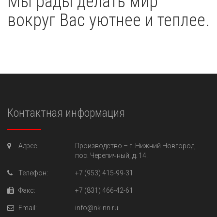
Мы рады делать мир
вокруг Вас уютнее и теплее.
Контактная информация
Адрес:
Производство –
г. Нижний Новгород,
пос. Черепичный, д. 14.
Телефон:
+7 (953) 415-99-31
Факс:
+7 (831) 466-42-61
Email:
info@nk-nn.ru