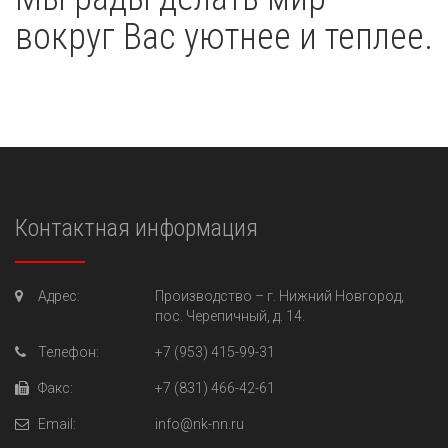
вокруг Вас уютнее и теплее.
Контактная информация
Адрес:
Производство –
г. Нижний Новгород,
пос. Черепичный, д. 14.
Телефон:
+7 (953) 415-99-31
Факс:
+7 (831) 466-42-61
Email:
info@nk-nn.ru