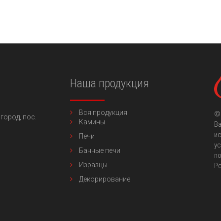
Наша продукция
Вся продукция
©
город,
пос.
Камины
Ва
ис
Печи
ус
Банные печи
по
Изразцы
Р
Декорирование