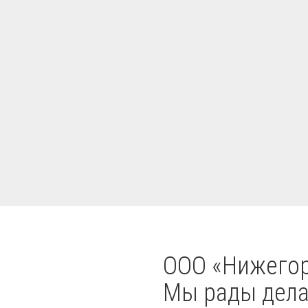
OOO «Нижегор
Мы рады делат