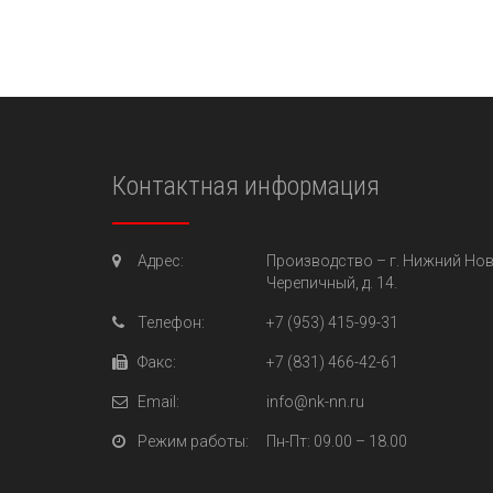
Контактная информация
Адрес:
Производство –
г. Нижний Нов
Черепичный, д. 14.
Телефон:
+7 (953) 415-99-31
Факс:
+7 (831) 466-42-61
Email:
info@nk-nn.ru
Режим работы:
Пн-Пт
: 09.00 – 18.00