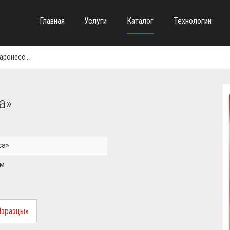
Главная
Услуги
Каталог
Технологии
аронесс...
а»
са»
ом
Изразцы»