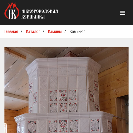
Главная
/
Каталог
/
Камины
/
Камин-11