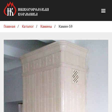
Главная
/
Каталог
/
Камины
/
Камин-59