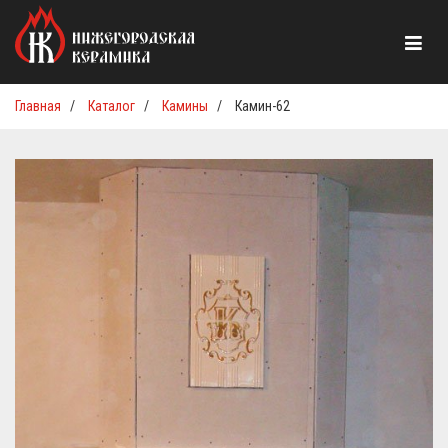
Главная
/
Каталог
/
Камины
/
Камин-62