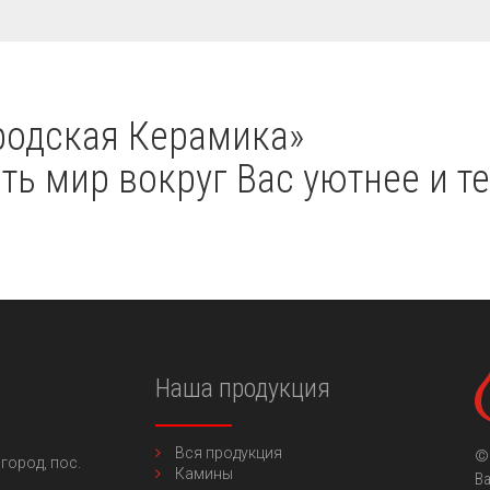
одская Керамика»
ь мир вокруг Вас уютнее и те
Наша продукция
Вся продукция
©
город,
пос.
Камины
Ва