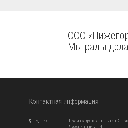
OOO «Нижегор
Мы рады делат
Контактная информация
Адрес:
Производство –
г. Нижний Нов
Черепичный, д. 14.