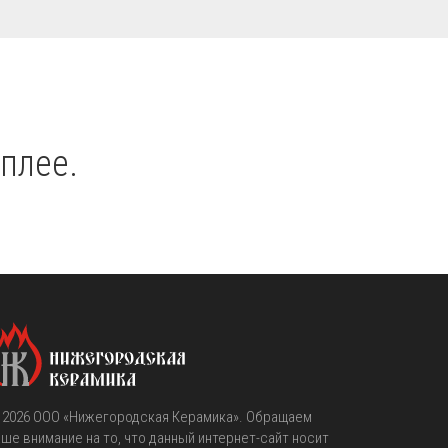
плее.
 2026
OOO «Нижегородская Керамика»
. Обращаем
ше внимание на то, что данный интернет-сайт носит