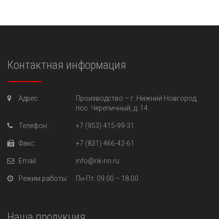
Контактная информация
Адрес:
Производство –
г. Нижний Новгород,
пос. Черепичный, д. 14.
Телефон:
+7 (953) 415-99-31
Факс:
+7 (831) 466-42-61
Email:
info@nk-nn.ru
Режим работы:
Пн-Пт
: 09.00 – 18.00
Наша продукция