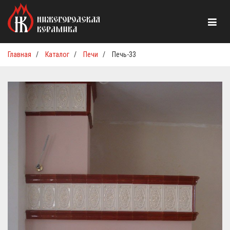
Главная
/
Каталог
/
Печи
/
Печь-33