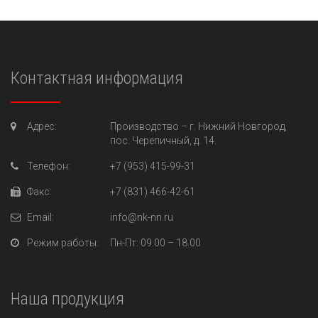
Контактная информация
Адрес:
Производство –
г. Нижний Новгород,
пос. Черепичный, д. 14.
Телефон:
+7 (953) 415-99-31
Факс:
+7 (831) 466-42-61
Email:
info@nk-nn.ru
Режим работы:
Пн-Пт
: 09.00 – 18.00
Наша продукция