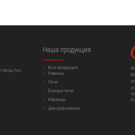
Наша продукция
Вся продукция
©
город,
пос.
Камины
Ва
ис
Печи
ус
Банные печи
по
Изразцы
Р
Декорирование