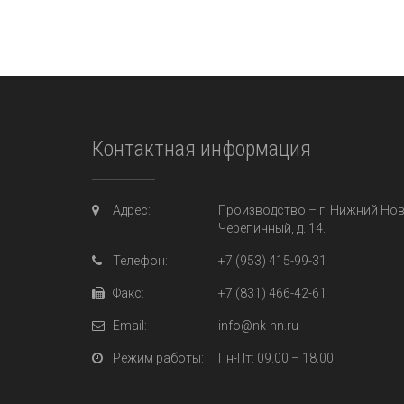
Контактная информация
Адрес:
Производство –
г. Нижний Нов
Черепичный, д. 14.
Телефон:
+7 (953) 415-99-31
Факс:
+7 (831) 466-42-61
Email:
info@nk-nn.ru
Режим работы:
Пн-Пт
: 09.00 – 18.00