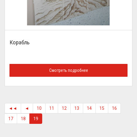
Корабль
Смотреть подробнее
◄◄
◄
10
11
12
13
14
15
16
17
18
19